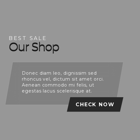
BEST SALE
O
u
r
S
h
o
p
Donec diam leo, dignissim sed
rhoncus vel, dictum sit amet orci.
Aenean commodo mi felis, ut
egestas lacus scelerisque at.
CHECK NOW